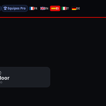
🏆
Equipos Pro
FR
EN
ES
IT
DE
️
door
PO