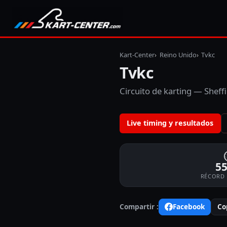
Kart-Center
Reino Unido
Tvkc
Tvkc
Circuito de karting
— Sheffi
Live timing y resultados
55
RÉCORD 
Compartir
:
Facebook
Co