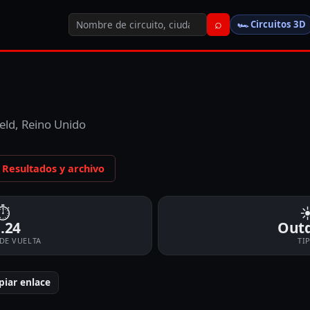
⌕
🏎️
Circuitos 3D
eld, Reino Unido
Resultados y archivo
⏱
☀
.24
Out
DE VUELTA
TI
piar enlace