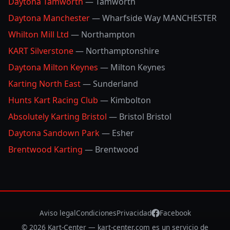
Daytona Tamworth
—
Tamworth
Daytona Manchester
—
Wharfside Way MANCHESTER
Whilton Mill Ltd
—
Northampton
KART Silverstone
—
Northamptonshire
Daytona Milton Keynes
—
Milton Keynes
Karting North East
—
Sunderland
Hunts Kart Racing Club
—
Kimbolton
Absolutely Karting Bristol
—
Bristol Bristol
Daytona Sandown Park
—
Esher
Brentwood Karting
—
Brentwood
Aviso legal
Condiciones
Privacidad
Facebook
©
2026
Kart-Center —
kart-center.com es un servicio de