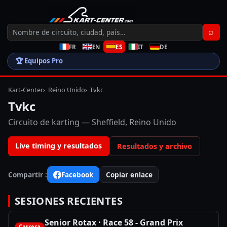
⌕
FR
EN
ES
IT
DE
🏆
Equipos Pro
Kart-Center
Reino Unido
Tvkc
Tvkc
Circuito de karting
— Sheffield, Reino Unido
Live timing y resultados
Resultados y archivo
Compartir
:
Facebook
Copiar enlace
SESIONES RECIENTES
Senior Rotax · Race 58 - Grand Prix
Carrera