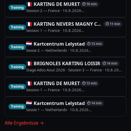
KARTING DE MURET
⏱
10 min
Training
Session 2 — France
·
10.8.2026
🏁
Piste Karting (800m)
KARTING NEVERS MAGNY COURS
⏱
11 min
Training
Session 1 — France
·
10.8.2026
🏁
Karting Magny-Cours 
Kartcentrum Lelystad
⏱
13 min
Training
Sessie 2 — Netherlands
·
10.8.2026
🏁
Kartcentrum Lelys
BRIGNOLES KARTING LOISIR
⏱
14 min
Training
Stage Ados Aout 2026 · Session 3 — France
·
10.8.2026

KARTING DE MURET
⏱
13 min
Training
Session 1 — France
·
10.8.2026
🏁
Piste Karting (800m)
Kartcentrum Lelystad
⏱
14 min
Training
Sessie 1 — Netherlands
·
10.8.2026
🏁
Kartcentrum Lelys
Alle Ergebnisse
→