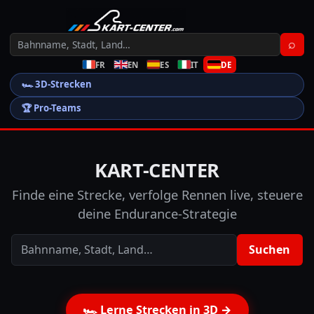
⌕
FR
EN
ES
IT
DE
🏎️
3D-Strecken
🏆
Pro-Teams
KART-CENTER
Finde eine Strecke, verfolge Rennen live, steuere
deine Endurance-Strategie
Suchen
🏎️
Lerne Strecken in 3D
→