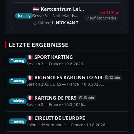
Kartcentrum Lelystad
vor 11 Min.
Sessie 3 — Netherlands
Training
🏁
Kartcentrum Lelystad (735
7 auf der Strecke
🥇
Führend
:
NICK VAN TOL
(#8)
· Beste Runde 43.590
LETZTE ERGEBNISSE
SPORT KARTING
Training
Session 3 — France
·
10.8.2026
🏁
Piste Karting (1100m)
BRIGNOLES KARTING LOISIR
⏱
12 min
Training
Session 2 ADULTES — France
·
10.8.2026
🏁
BRIGNOLES K
KARTING DE PERS
⏱
13 min
Training
Session 2 — France
·
10.8.2026
🏁
Piste Karting (1105m)
CIRCUIT DE L'EUROPE
Training
colonie de normandie — France
·
10.8.2026
🏁
Piste Kart