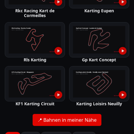
▶
▶
Rkc Racing Kart de
Karting Eupen
Cormeilles
▶
▶
Rls Karting
Gp Kart Concept
▶
▶
KF1 Karting Circuit
Karting Loisirs Neuilly
📍
Bahnen in meiner Nähe